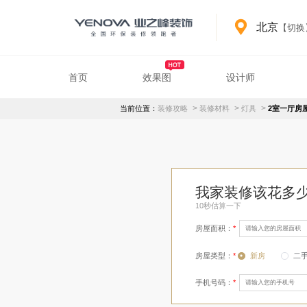
北京
【切换
首页
效果图
设计师
装修攻略详情
>
>
>
当前位置：
装修攻略
装修材料
灯具
2室一厅房
装修攻略
相关推荐
热门标签
我家装修该花多
10秒估算一下
房屋面积：
*
房屋类型：
*
新房
二手
手机号码：
*