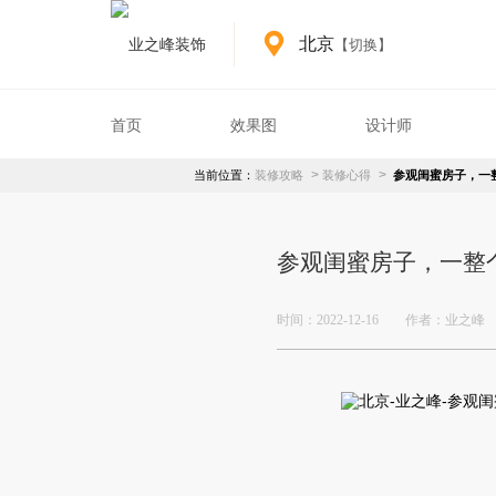
北京
【切换】
首页
效果图
设计师
装修心得详情
>
>
当前位置：
装修攻略
装修心得
参观闺蜜房子，一
装修心得正文
热门心得
相关心得
参观闺蜜房子，一整
时间：2022-12-16
作者：业之峰